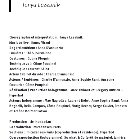
Tanya Lazebnik
Chorégraphie et interprétation
: Tanya Lazebnik
Musique
live
: Jimmy Virani
Regard extérieur
: Anna D’annunzio
Lumières
: Théo Jourdainne
Costumes
: Coline Ploquin
Technique vol
: Côme Poupinel
Technique
: Laurent Bélot
Acteur Cabinet du vide
: Charlie D’annunzio
Acteurs / fantômes
: Charlie D’annunzio, Anne Sophie Rami, Anselme
Couturier, Côme Poupinel
Réalisation / Production hologramme
: Marc Thibaut et Grégory Dufrien –
Hyperhol
Acteurs hologramme : Maé Nayrolles, Laurent Bélot, Anne Sophie Rami, Anna
Beghelli, Délia Campos, Côme Poupinel, Norig Recher, Serge Calvier, Ernesto
et Arsène Boiffier Patkaï.
Production
: cie Inosbadan
Coproduction
: micadanses-Paris
Soutiens
: micadanses-Paris (coproduction et résidence), Hyperhol
Overseaproduction (hologramme), So what & Co (prêt de matériel, lumière,